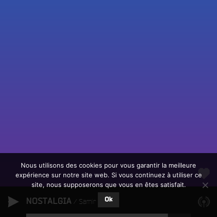
Fac
Twit
Ins
Link
Écouter le direct
You
Rechercher un titre
Nous utilisons des cookies pour vous garantir la meilleure
expérience sur notre site web. Si vous continuez à utiliser ce
Fair
Tous les programmes
site, nous supposerons que vous en êtes satisfait.
un
L
don
Ok
NOSTALGIA
e
Samir Aouad
sur
c