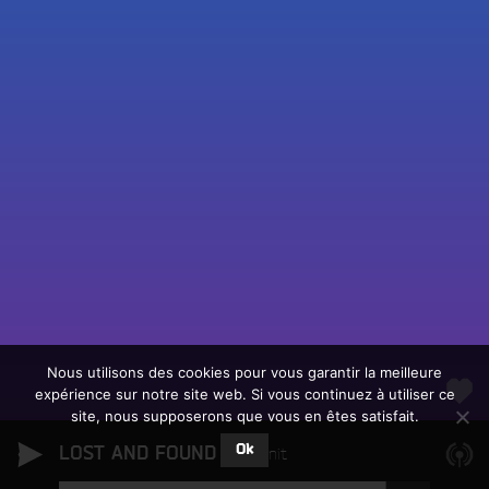
Fac
Twit
Ins
Link
Écouter le direct
You
Rechercher un titre
Nous utilisons des cookies pour vous garantir la meilleure
expérience sur notre site web. Si vous continuez à utiliser ce
Fair
Tous les programmes
site, nous supposerons que vous en êtes satisfait.
un
L
don
Ok
LOST AND FOUND
e
Om Unit
sur
c