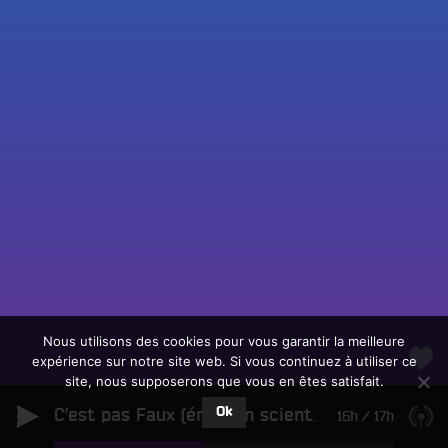
Fac
Twit
Ins
Link
Écouter le direct
You
Rechercher un titre
Nous utilisons des cookies pour vous garantir la meilleure
expérience sur notre site web. Si vous continuez à utiliser ce
Fair
Tous les programmes
site, nous supposerons que vous en êtes satisfait.
un
L
don
Ok
e
C’est pas Faux (émssion scientifique)
16h
/
17h
sur
c