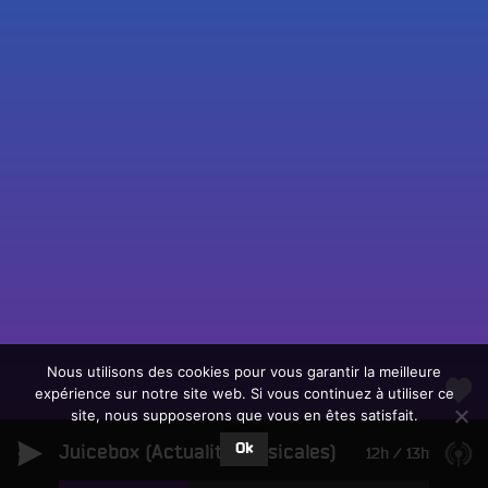
Fac
Twit
Ins
Link
Écouter le direct
You
Rechercher un titre
Nous utilisons des cookies pour vous garantir la meilleure
expérience sur notre site web. Si vous continuez à utiliser ce
Fair
Tous les programmes
site, nous supposerons que vous en êtes satisfait.
un
L
don
Ok
Juicebox (Actualité Musicales)
e
12h
/
13h
sur
c