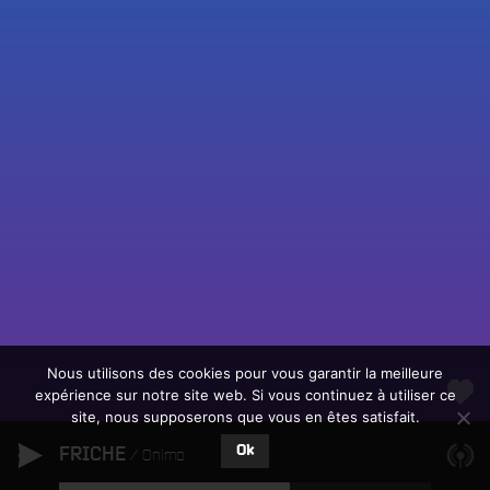
Fac
Twit
Ins
Link
Écouter le direct
You
Rechercher un titre
Nous utilisons des cookies pour vous garantir la meilleure
expérience sur notre site web. Si vous continuez à utiliser ce
Fair
Tous les programmes
site, nous supposerons que vous en êtes satisfait.
un
L
don
Ok
FRICHE
e
Onimo
sur
c