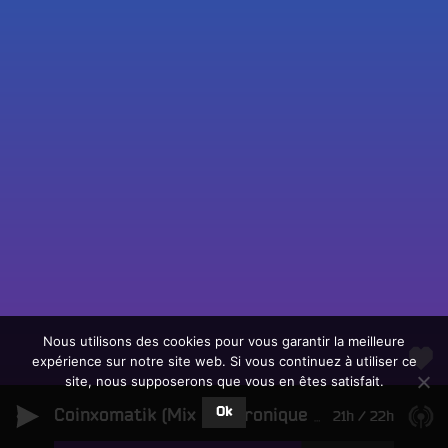
Fac
Twit
Ins
Link
Écouter le direct
You
Rechercher un titre
Nous utilisons des cookies pour vous garantir la meilleure
expérience sur notre site web. Si vous continuez à utiliser ce
Fair
Tous les programmes
site, nous supposerons que vous en êtes satisfait.
un
L
don
Ok
e
Coinxomatik (Mix Electronique Eclectique)
21h
/
22h
sur
c