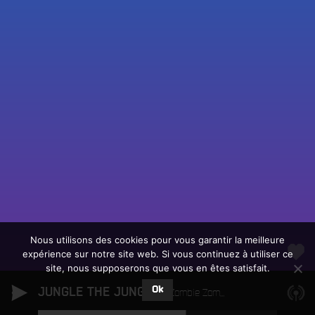
Fac
Twit
Ins
Link
Écouter le direct
You
Rechercher un titre
Nous utilisons des cookies pour vous garantir la meilleure
expérience sur notre site web. Si vous continuez à utiliser ce
Fair
Tous les programmes
site, nous supposerons que vous en êtes satisfait.
un
L
don
Ok
JUNGLE THE JUNGLE
e
Zombie Zombie
sur
c