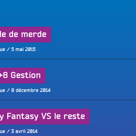
LES BONNES ONDES POUR 
ERS
de de merde
Publié
que
5 mai 2015
le
+8 Gestion
Publié
que
8 décembre 2014
le
ey Fantasy VS le reste
Publié
que
3 avril 2014