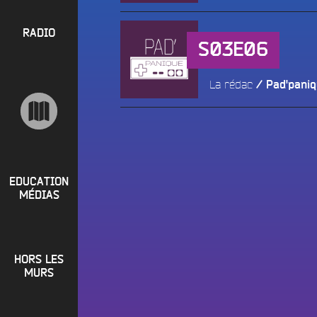
l
P
u
a
e
R
RADIO
y
e
S03E06
O
l
n
P
i
M
La rédac
Pad'pani
O
s
a
S
t
i
s
n
R
e
a
P
d
e
i
R
t
EDUCATION
o
MÉDIAS
L
O
q
o
G
u
i
o
R
r
i
HORS LES
A
e
?
MURS
M
R
B
M
a
Écouter le direct
u