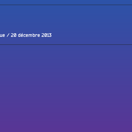
le
Publié
que
20 décembre 2013
le
Tous les progr