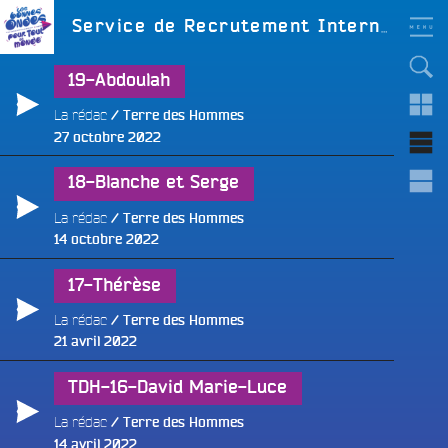
Aller
LES BONNES ONDES
Étiquette :
Service de Recrutement International
POUR TOUT LE MONDE !
au
contenu
principal
19-Abdoulah
La rédac
Terre des Hommes
Publié
27 octobre 2022
le
e
18-Blanche et Serge
La rédac
Terre des Hommes
Publié
14 octobre 2022
le
17-Thérèse
La rédac
Terre des Hommes
Publié
21 avril 2022
le
TDH-16-David Marie-Luce
La rédac
Terre des Hommes
e
Publié
14 avril 2022