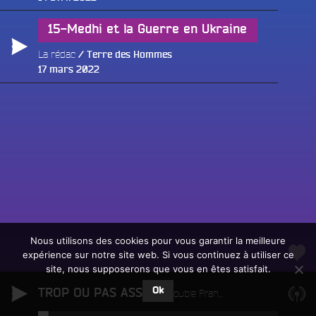
le
15-Medhi et la Guerre en Ukraine
La rédac
Terre des Hommes
Publié
17 mars 2022
le
Fac
Twit
Ins
Link
Écouter le direct
You
Rechercher un titre
Nous utilisons des cookies pour vous garantir la meilleure
expérience sur notre site web. Si vous continuez à utiliser ce
Fair
Tous les programmes
site, nous supposerons que vous en êtes satisfait.
un
L
don
Ok
TROP OU PAS ASSEZ
e
Double Francoise
sur
c