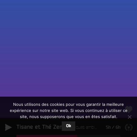
Fac
Twit
Ins
Link
Écouter le direct
You
Rechercher un titre
Nous utilisons des cookies pour vous garantir la meilleure
expérience sur notre site web. Si vous continuez à utiliser ce
Fair
Tous les programmes
site, nous supposerons que vous en êtes satisfait.
un
L
don
Ok
Tisane et Thé Zen
e
Musiques ambiantes
5h
/
6h
sur
c