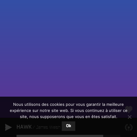
Fac
Twit
Ins
Link
Écouter le direct
You
Rechercher un titre
Nous utilisons des cookies pour vous garantir la meilleure
expérience sur notre site web. Si vous continuez à utiliser ce
Fair
Tous les programmes
site, nous supposerons que vous en êtes satisfait.
un
L
don
Ok
HAWK
e
James Welsh
sur
c