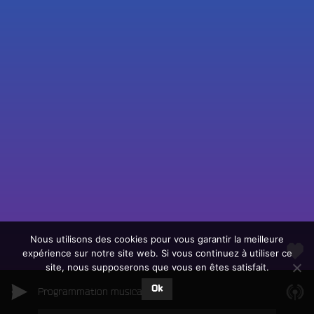
Fac
Twit
Ins
Link
Écouter le direct
You
Rechercher un titre
Nous utilisons des cookies pour vous garantir la meilleure
expérience sur notre site web. Si vous continuez à utiliser ce
Fair
Tous les programmes
site, nous supposerons que vous en êtes satisfait.
un
L
don
Ok
e
Programmation musicale
sur
c