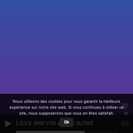
Fac
Twit
Ins
Link
Écouter le direct
You
Rechercher un titre
Nous utilisons des cookies pour vous garantir la meilleure
expérience sur notre site web. Si vous continuez à utiliser ce
Fair
Tous les programmes
site, nous supposerons que vous en êtes satisfait.
un
L
don
Ok
e
L.O.V.E. AND YOU & I (DJ SLOWZ REMIX)
Jazzano
sur
c