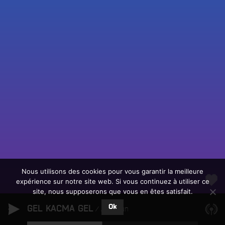
Fac
Twit
Ins
Link
Écouter le direct
You
Rechercher un titre
Nous utilisons des cookies pour vous garantir la meilleure
expérience sur notre site web. Si vous continuez à utiliser ce
Fair
Tous les programmes
site, nous supposerons que vous en êtes satisfait.
un
L
don
Ok
GEL KACMA GEL
e
Altin Gun
sur
c