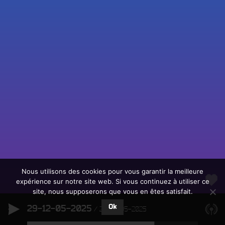
Fac
Twit
Ins
Link
Écouter le direct
You
Rechercher un titre
Nous utilisons des cookies pour vous garantir la meilleure
expérience sur notre site web. Si vous continuez à utiliser ce
Fair
Tous les programmes
site, nous supposerons que vous en êtes satisfait.
un
L
don
Ok
29-12-05-2025
e
29-12-05-2025
sur
c