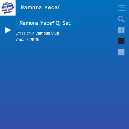
Aller
LES BONNES ONDES
Étiquette :
Ramona Yecef
POUR TOUT LE MONDE !
au
contenu
principal
Ramona Yacef Dj Set
Émission
Campus Club
Publié
7 mars 2026
le
e
e