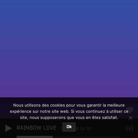
Fac
Twit
Ins
Link
Écouter le direct
You
Rechercher un titre
Nous utilisons des cookies pour vous garantir la meilleure
expérience sur notre site web. Si vous continuez à utiliser ce
Fair
Tous les programmes
site, nous supposerons que vous en êtes satisfait.
un
L
don
Ok
RAINBOW LOVE
e
Orquesta Del Sol
sur
c