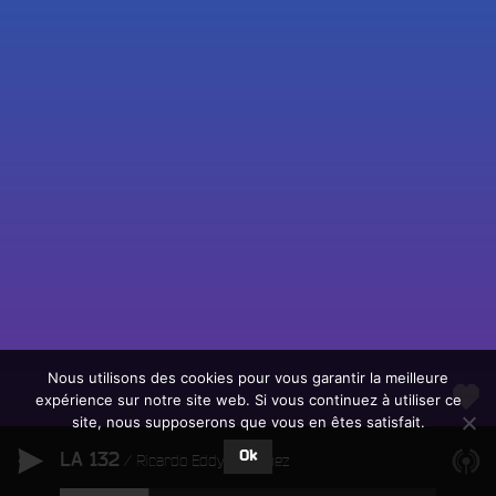
Fac
Twit
Ins
Link
Écouter le direct
You
Rechercher un titre
Nous utilisons des cookies pour vous garantir la meilleure
expérience sur notre site web. Si vous continuez à utiliser ce
Fair
Tous les programmes
site, nous supposerons que vous en êtes satisfait.
un
L
don
Ok
LA 132
e
Ricardo Eddy Martinez
sur
c