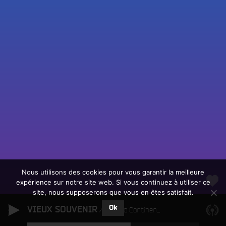
Fac
Twit
Ins
Link
Écouter le direct
You
Rechercher un titre
Nous utilisons des cookies pour vous garantir la meilleure
expérience sur notre site web. Si vous continuez à utiliser ce
Fair
Tous les programmes
site, nous supposerons que vous en êtes satisfait.
un
L
don
Ok
VIEUX SOUVENIR
e
Alberto Continentino
sur
c