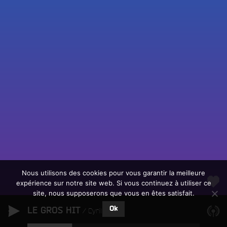
Fac
Twit
Ins
Link
Écouter le direct
You
Rechercher un titre
Nous utilisons des cookies pour vous garantir la meilleure
expérience sur notre site web. Si vous continuez à utiliser ce
Fair
Tous les programmes
site, nous supposerons que vous en êtes satisfait.
un
L
don
Ok
LE GROS HIT
e
Cyril Cyril
sur
c