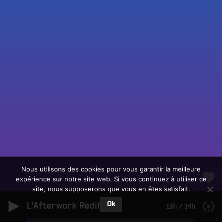
Fac
Twit
Ins
Link
Écouter le direct
You
Rechercher un titre
Nous utilisons des cookies pour vous garantir la meilleure
expérience sur notre site web. Si vous continuez à utiliser ce
Fair
Tous les programmes
site, nous supposerons que vous en êtes satisfait.
un
L
don
Ok
L’Afterwork Rediff
e
13h
/
14h
sur
c