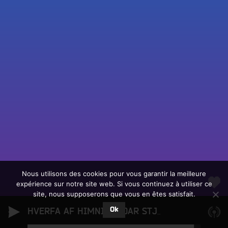
Fac
Twit
Ins
Link
Écouter le direct
You
Rechercher un titre
Nous utilisons des cookies pour vous garantir la meilleure
expérience sur notre site web. Si vous continuez à utiliser ce
Fair
Tous les programmes
site, nous supposerons que vous en êtes satisfait.
un
L
don
Ok
e
HVERFA AF HIMNI HEIDAR STJORNUR
Frktl
sur
c