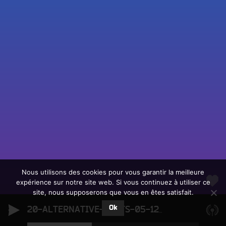
Fac
Twit
Ins
Link
Écouter le direct
You
Rechercher un titre
Nous utilisons des cookies pour vous garantir la meilleure
expérience sur notre site web. Si vous continuez à utiliser ce
Fair
Tous les programmes
site, nous supposerons que vous en êtes satisfait.
un
L
don
Ok
e
20-ALTERNATIVE-BEATS-05-12-2025
20-ALTERN
sur
c