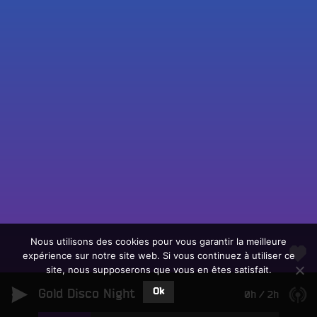
Fac
Twit
Ins
Link
Écouter le direct
You
Rechercher un titre
Nous utilisons des cookies pour vous garantir la meilleure
expérience sur notre site web. Si vous continuez à utiliser ce
Fair
Tous les programmes
site, nous supposerons que vous en êtes satisfait.
un
L
don
Ok
Gold Disco Night
e
0h
/
2h
sur
c