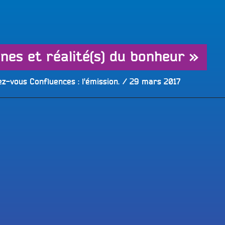
LES BONNES ONDES POUR 
ERS
nes et réalité(s) du bonheur »
Publié
z-vous Confluences : l'émission.
29 mars 2017
le