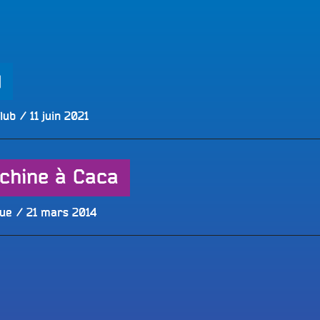
LES BONNES ONDES POUR 
ERS
)
Publié
lub
11 juin 2021
le
achine à Caca
Publié
que
21 mars 2014
le