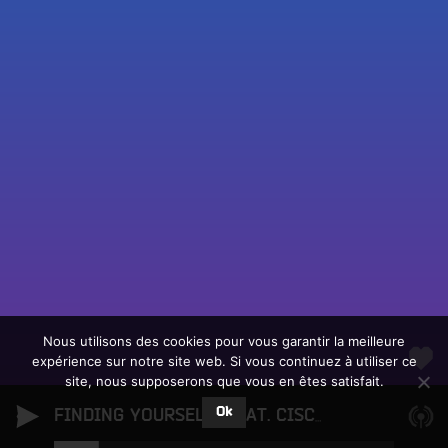
Fac
Twit
Ins
Link
Écouter le direct
You
Rechercher un titre
Nous utilisons des cookies pour vous garantir la meilleure
expérience sur notre site web. Si vous continuez à utiliser ce
Fair
Tous les programmes
site, nous supposerons que vous en êtes satisfait.
un
L
don
Ok
e
FINDING YOURSELF (FEAT. CISCERO + LIKE)
Ho
sur
c