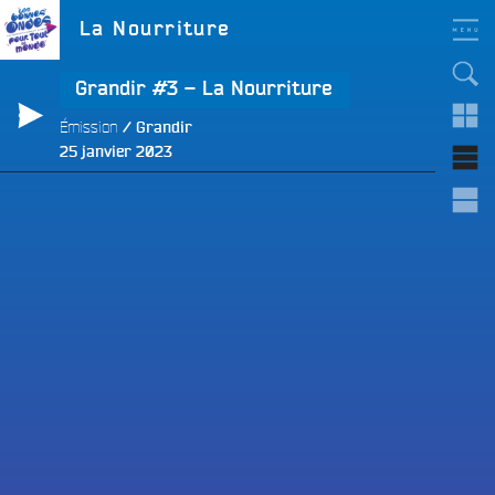
Aller
LES BONNES ONDES
Étiquette :
La Nourriture
POUR TOUT LE MONDE !
au
contenu
principal
Grandir #3 – La Nourriture
Émission
Grandir
Publié
25 janvier 2023
le
e
e