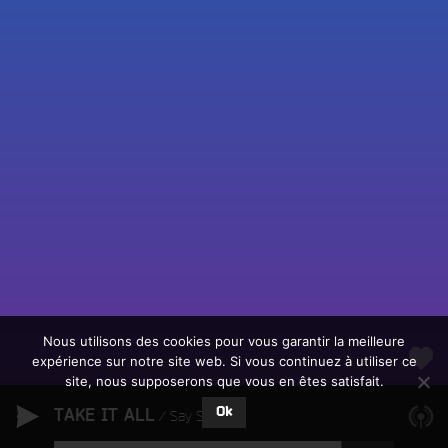
Fac
Twit
Ins
Link
Écouter le direct
You
Rechercher un titre
Nous utilisons des cookies pour vous garantir la meilleure
expérience sur notre site web. Si vous continuez à utiliser ce
Fair
Tous les programmes
site, nous supposerons que vous en êtes satisfait.
un
L
don
Ok
TAKE IT ALL
e
Say She She
sur
c