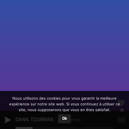
Fac
Twit
Ins
Link
Écouter le direct
You
Rechercher un titre
Nous utilisons des cookies pour vous garantir la meilleure
expérience sur notre site web. Si vous continuez à utiliser ce
Fair
Tous les programmes
site, nous supposerons que vous en êtes satisfait.
un
L
don
Ok
DANN TOURNAN
e
Maya Kamaty
sur
c