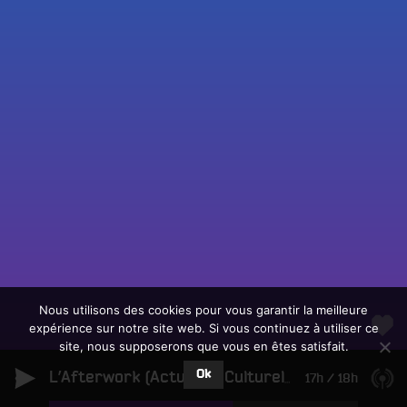
Fac
Twit
Ins
Link
Écouter le direct
You
Rechercher un titre
Nous utilisons des cookies pour vous garantir la meilleure
expérience sur notre site web. Si vous continuez à utiliser ce
Fair
Tous les programmes
site, nous supposerons que vous en êtes satisfait.
un
L
don
Ok
e
L’Afterwork (Actualité Culturelle Angevine)
17h
/
18h
sur
c