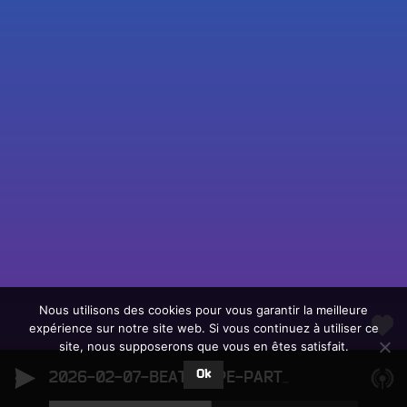
Fac
Twit
Ins
Link
Écouter le direct
You
Rechercher un titre
Nous utilisons des cookies pour vous garantir la meilleure
expérience sur notre site web. Si vous continuez à utiliser ce
Fair
Tous les programmes
site, nous supposerons que vous en êtes satisfait.
un
L
don
Ok
e
2026-02-07-BEATSCAPE-PARTIE-2
2026-02-07-
sur
c