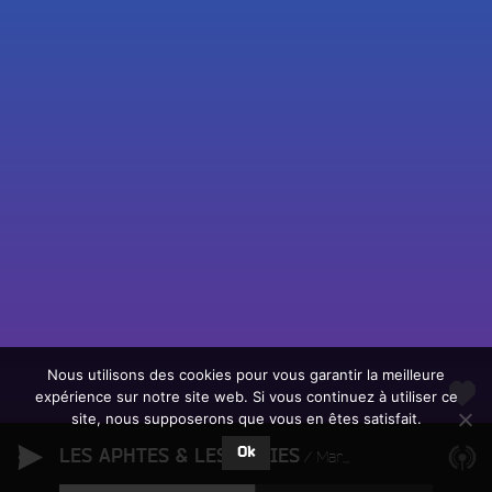
Fac
Twit
Ins
Link
Écouter le direct
You
Rechercher un titre
Nous utilisons des cookies pour vous garantir la meilleure
expérience sur notre site web. Si vous continuez à utiliser ce
Fair
Tous les programmes
site, nous supposerons que vous en êtes satisfait.
un
L
don
Ok
LES APHTES & LES ORTIES
e
Marek Zerba
sur
c