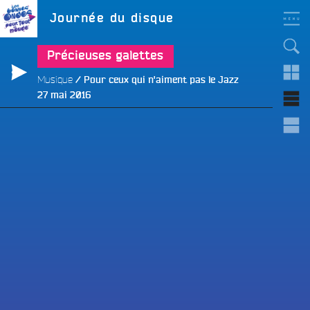
Aller
LES BONNES ONDES
Étiquette :
Journée du disque
POUR TOUT LE MONDE !
au
contenu
principal
Précieuses galettes
Musique
Pour ceux qui n'aiment pas le Jazz
Publié
27 mai 2016
le
e
e