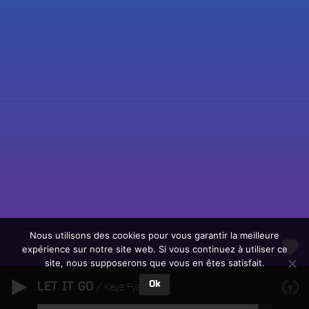
Fac
Twit
Ins
Link
Écouter le direct
You
Rechercher un titre
Nous utilisons des cookies pour vous garantir la meilleure
expérience sur notre site web. Si vous continuez à utiliser ce
Fair
Tous les programmes
site, nous supposerons que vous en êtes satisfait.
un
L
don
Ok
LET IT GO
e
Kaya Fyah
sur
c