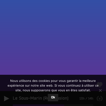
Fac
Twit
Ins
Link
Écouter le direct
You
Rechercher un titre
Nous utilisons des cookies pour vous garantir la meilleure
expérience sur notre site web. Si vous continuez à utiliser ce
Fair
Tous les programmes
site, nous supposerons que vous en êtes satisfait.
un
L
don
Ok
Le Sous-Marin (Rediffusion)
e
13h
/
14h
sur
c