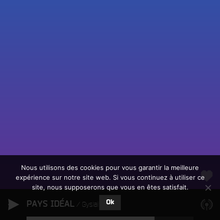
Fac
Twit
Ins
Link
Écouter le direct
You
Rechercher un titre
Nous utilisons des cookies pour vous garantir la meilleure
expérience sur notre site web. Si vous continuez à utiliser ce
Fair
Tous les programmes
site, nous supposerons que vous en êtes satisfait.
un
L
don
Ok
PAYS IDÉAL
e
Gyslain.N
sur
c