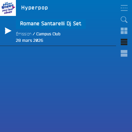
Aller
LES BONNES ONDES
Étiquette :
Hyperpop
POUR TOUT LE MONDE !
au
contenu
principal
Romane Santarelli Dj Set
Émission
Campus Club
Publié
28 mars 2026
le
e
e