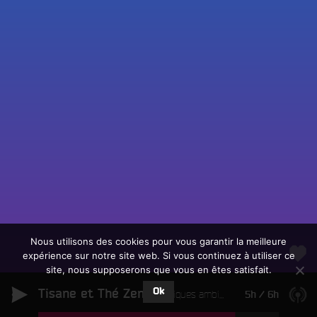
Fac
Twit
Ins
Link
Écouter le direct
You
Rechercher un titre
Nous utilisons des cookies pour vous garantir la meilleure
expérience sur notre site web. Si vous continuez à utiliser ce
Fair
Tous les programmes
site, nous supposerons que vous en êtes satisfait.
un
L
don
Ok
Tisane et Thé Zen
e
Musiques ambiantes
5h
/
6h
sur
c