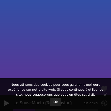
Fac
Twit
Ins
Link
Écouter le direct
You
Rechercher un titre
Nous utilisons des cookies pour vous garantir la meilleure
expérience sur notre site web. Si vous continuez à utiliser ce
Fair
Tous les programmes
site, nous supposerons que vous en êtes satisfait.
un
L
don
Ok
Le Sous-Marin (Rediffusion)
e
9h
/
10h
sur
c