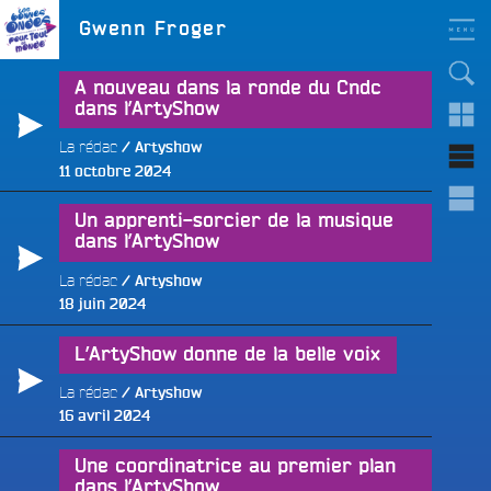
Aller
LES BONNES ONDES
Étiquette :
Gwenn Froger
POUR TOUT LE MONDE !
au
contenu
principal
A nouveau dans la ronde du Cndc
dans l’ArtyShow
La rédac
Artyshow
Publié
11 octobre 2024
le
Un apprenti-sorcier de la musique
dans l’ArtyShow
La rédac
Artyshow
Publié
e
18 juin 2024
le
L’ArtyShow donne de la belle voix
La rédac
Artyshow
Publié
16 avril 2024
le
Une coordinatrice au premier plan
dans l’ArtyShow