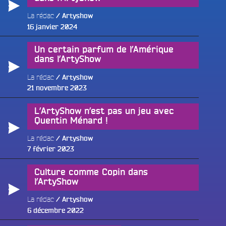
La rédac
Artyshow
Publié
16 janvier 2024
le
Un certain parfum de l’Amérique
dans l’ArtyShow
e
La rédac
Artyshow
Publié
21 novembre 2023
le
L’ArtyShow n’est pas un jeu avec
Quentin Ménard !
La rédac
Artyshow
Publié
7 février 2023
le
Culture comme Copin dans
l’ArtyShow
La rédac
Artyshow
Publié
6 décembre 2022
le