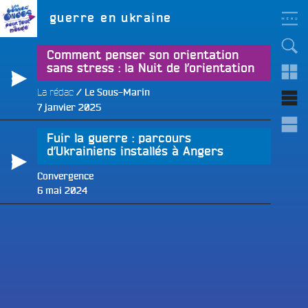
Aller
LES BONNES ONDES
Étiquette :
guerre en ukraine
POUR TOUT LE MONDE !
au
contenu
principal
Comment penser son orientation
sans stress : la Nuit de l’orientation
La rédac
Le Sous-Marin
Publié
7 janvier 2025
e
le
Fuir la guerre : parcours
d’Ukrainiens installés à Angers
Convergence
Publié
6 mai 2024
le
e