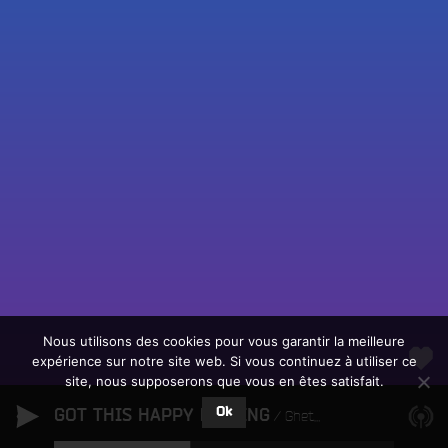
Fac
Twit
Ins
Link
Écouter le direct
You
Rechercher un titre
Nous utilisons des cookies pour vous garantir la meilleure
expérience sur notre site web. Si vous continuez à utiliser ce
Fair
Tous les programmes
site, nous supposerons que vous en êtes satisfait.
un
L
don
Ok
GOT THIS HAPPY FEELING
e
Ghetto Brothers
sur
c