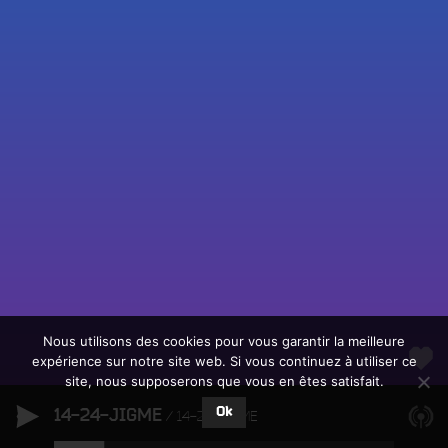
Fac
Twit
Ins
Link
Écouter le direct
You
Rechercher un titre
Nous utilisons des cookies pour vous garantir la meilleure
expérience sur notre site web. Si vous continuez à utiliser ce
Fair
Tous les programmes
site, nous supposerons que vous en êtes satisfait.
un
L
don
Ok
14-24-JIGME
e
14-24-JIGME
sur
c