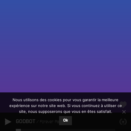
Fac
Twit
Ins
Link
Écouter le direct
You
Rechercher un titre
Nous utilisons des cookies pour vous garantir la meilleure
expérience sur notre site web. Si vous continuez à utiliser ce
Fair
Tous les programmes
site, nous supposerons que vous en êtes satisfait.
un
L
don
Ok
GODBOT
e
Forever Pavot
sur
c