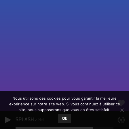
Fac
Twit
Ins
Link
Écouter le direct
You
Rechercher un titre
Nous utilisons des cookies pour vous garantir la meilleure
expérience sur notre site web. Si vous continuez à utiliser ce
Fair
Tous les programmes
site, nous supposerons que vous en êtes satisfait.
un
L
don
Ok
SPLASH
e
Nell
sur
c