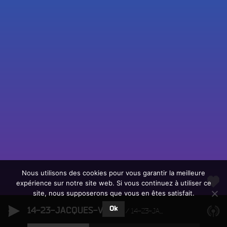
Fac
Twit
Ins
Link
Écouter le direct
You
Rechercher un titre
Nous utilisons des cookies pour vous garantir la meilleure
expérience sur notre site web. Si vous continuez à utiliser ce
Fair
Tous les programmes
site, nous supposerons que vous en êtes satisfait.
un
L
don
Ok
14-23-JACQUES-VIGNE
e
14-23-JACQUES-VIGNE
sur
c