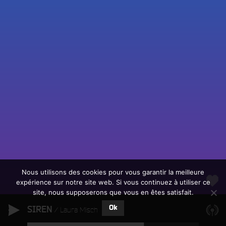
Fac
Twit
Ins
Link
Écouter le direct
You
Rechercher un titre
Nous utilisons des cookies pour vous garantir la meilleure
expérience sur notre site web. Si vous continuez à utiliser ce
Fair
Tous les programmes
site, nous supposerons que vous en êtes satisfait.
un
L
don
Ok
SIREN
e
Laura Misch
sur
c