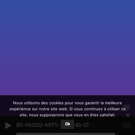
Fac
Twit
Ins
Link
Écouter le direct
You
Rechercher un titre
Nous utilisons des cookies pour vous garantir la meilleure
expérience sur notre site web. Si vous continuez à utiliser ce
Fair
Tous les programmes
site, nous supposerons que vous en êtes satisfait.
un
L
don
Ok
05-MUSIQ-ARTS-2026-01-13
e
05-MUSIQ-ARTS-2026
sur
c