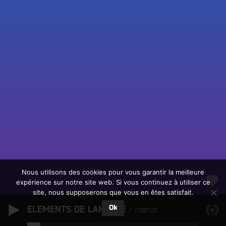
Fac
Twit
Ins
Link
Écouter le direct
You
Rechercher un titre
Nous utilisons des cookies pour vous garantir la meilleure
expérience sur notre site web. Si vous continuez à utiliser ce
Fair
Tous les programmes
site, nous supposerons que vous en êtes satisfait.
un
L
don
Ok
ELEMENTS DE LANGAGE
e
Yolande Bashing
sur
c