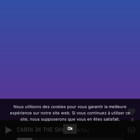
Fac
Twit
Ins
Link
Écouter le direct
You
Rechercher un titre
Nous utilisons des cookies pour vous garantir la meilleure
expérience sur notre site web. Si vous continuez à utiliser ce
Fair
Tous les programmes
site, nous supposerons que vous en êtes satisfait.
un
L
don
Ok
CABIN IN THE SKY
e
De La Soul
sur
c