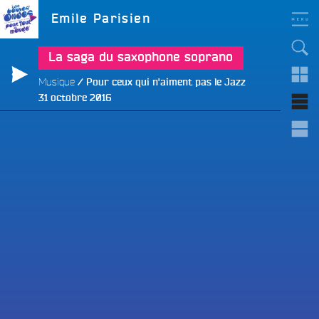
Aller
LES BONNES ONDES
Étiquette :
Emile Parisien
POUR TOUT LE MONDE !
au
contenu
principal
La saga du saxophone soprano
Musique
Pour ceux qui n'aiment pas le Jazz
Publié
31 octobre 2016
le
e
e