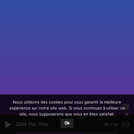
Fac
Twit
Ins
Link
Écouter le direct
You
Rechercher un titre
Nous utilisons des cookies pour vous garantir la meilleure
expérience sur notre site web. Si vous continuez à utiliser ce
Fair
Tous les programmes
site, nous supposerons que vous en êtes satisfait.
un
L
don
Ok
Gold Hip Hop
e
0h
/
1h
sur
c