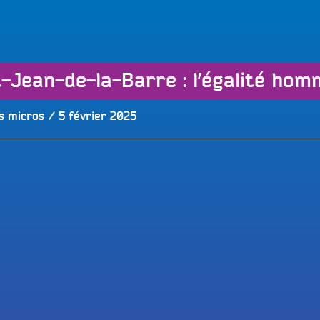
LES BONNES ONDES POUR 
ERS
Publié
s micros
5 février 2025
le