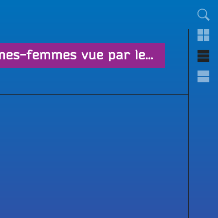
TOUT LE MONDE !
Collège Saint-Jean-de-la-Barre : l’égalité hommes-femmes vue par les 5ème C