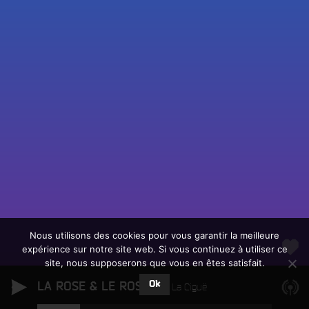
Fac
Twit
Ins
Link
Écouter le direct
You
Rechercher un titre
Nous utilisons des cookies pour vous garantir la meilleure
expérience sur notre site web. Si vous continuez à utiliser ce
Fair
Tous les programmes
site, nous supposerons que vous en êtes satisfait.
un
L
don
Ok
LA ROSE & LE ROSIER
e
La Ciguë
sur
c