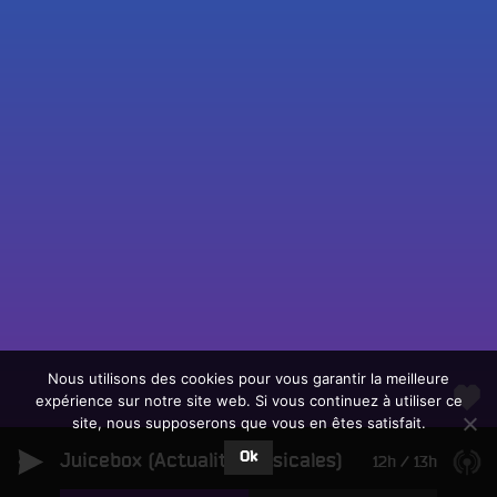
Fac
Twit
Ins
Link
Écouter le direct
You
Rechercher un titre
Nous utilisons des cookies pour vous garantir la meilleure
expérience sur notre site web. Si vous continuez à utiliser ce
Fair
Tous les programmes
site, nous supposerons que vous en êtes satisfait.
un
L
don
Ok
Juicebox (Actualité Musicales)
e
12h
/
13h
sur
c